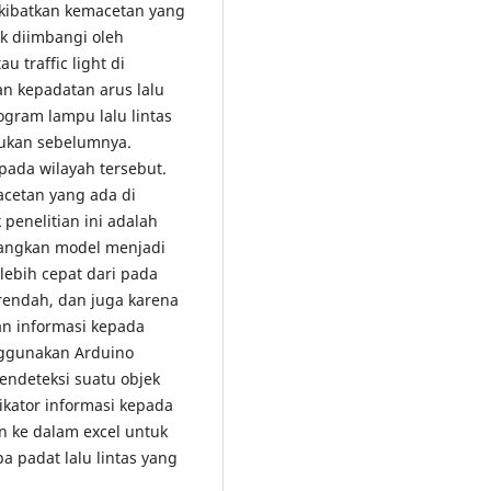
kibatkan kemacetan yang
ak diimbangi oleh
u traffic light di
an kepadatan arus lalu
ogram lampu lalu lintas
tukan sebelumnya.
ada wilayah tersebut.
acetan yang ada di
penelitian ini adalah
angkan model menjadi
lebih cepat dari pada
rendah, dan juga karena
n informasi kepada
nggunakan Arduino
ndeteksi suatu objek
ikator informasi kepada
an ke dalam excel untuk
a padat lalu lintas yang