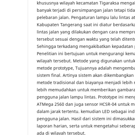
khususnya wilayah kecamatan Tigaraksa menga
banyak terjadi di persimpangan jalan tetapi tid
pelebaran jalan. Pengaturan lampu lalu lintas ata
Kabupaten Tangerang saat ini diatur berdasark
lintas jalan yang dilakukan dengan cara mempr
tersebut sesuai dengan waktu yang telah diten
Sehingga terkadang mengakibatkan kepadatan p
Penelitian ini bertujuan untuk mengurangi kem
wilayah tersebut. Metode yang digunakan untuk 
metode prototype, Tujuannya adalah mengemb
sistem final. Artinya sistem akan dikembangkan 
metode tradisional dan biayanya menjadi lebih 
lebih memudahkan untuk memberikan gambara
pengguna jalan lampu lintas. Prototype ini me
ATMega 2560 dan juga sensor HCSR-04 untuk me
dalam jarak tertentu. kemudian LED sebagai ind
pengguna jalan. Hasil dari sistem ini dimasukk
laporan harian, serta untuk mengetahui seberap
ada di wilayah tersebut.