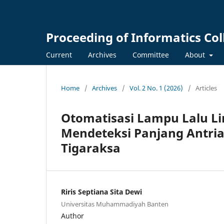
Proceeding of Informatics Co
Current
Archives
Committee
About
Home
/
Archives
/
Vol. 2 No. 1 (2026)
/
Articles
Otomatisasi Lampu Lalu L
Mendeteksi Panjang Antria
Tigaraksa
Riris Septiana Sita Dewi
Universitas Muhammadiyah Banten
Author