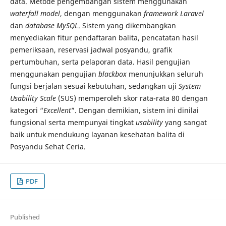
data. Metode pengembangan sistem menggunakan
waterfall model
, dengan menggunakan
framework
Laravel
dan
database
MySQL
. Sistem yang dikembangkan
menyediakan fitur pendaftaran balita, pencatatan hasil
pemeriksaan, reservasi jadwal posyandu, grafik
pertumbuhan, serta pelaporan data. Hasil pengujian
menggunakan pengujian
blackbox
menunjukkan seluruh
fungsi berjalan sesuai kebutuhan, sedangkan uji
System
Usability Scale
(SUS) memperoleh skor rata-rata 80 dengan
kategori “
Excellent
”. Dengan demikian, sistem ini dinilai
fungsional serta mempunyai tingkat
usability
yang sangat
baik untuk mendukung layanan kesehatan balita di
Posyandu Sehat Ceria.
PDF
Published